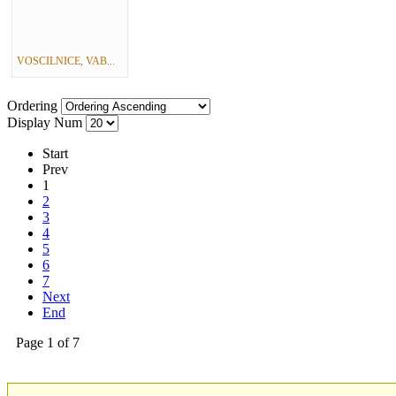
VOSCILNICE, VAB...
Ordering
Display Num
Start
Prev
1
2
3
4
5
6
7
Next
End
Page 1 of 7